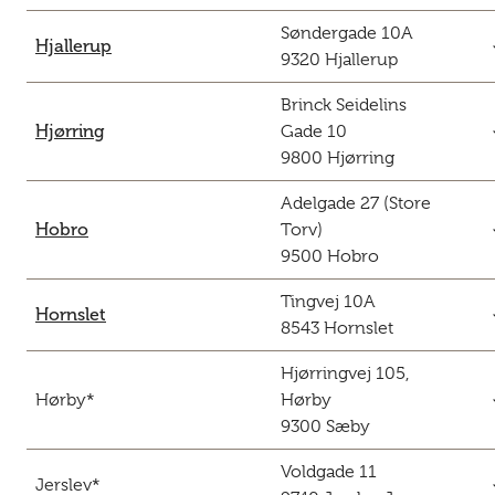
Søndergade 10A
c
Hjallerup
9320 Hjallerup
Brinck Seidelins
c
Hjørring
Gade 10
9800 Hjørring
Adelgade 27 (Store
c
Hobro
Torv)
9500 Hobro
Tingvej 10A
c
Hornslet
8543 Hornslet
Hjørringvej 105,
c
Hørby*
Hørby
9300 Sæby
Voldgade 11
c
Jerslev*