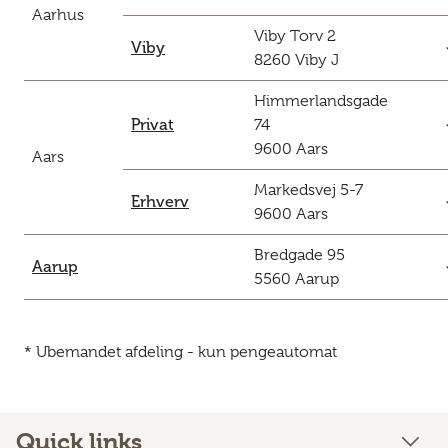
Aarhus
Viby Torv 2
c
Viby
8260 Viby J
Himmerlandsgade
c
Privat
74
9600 Aars
Aars
Markedsvej 5-7
c
Erhverv
9600 Aars
Bredgade 95
c
Aarup
5560 Aarup
* Ubemandet afdeling - kun pengeautomat
Quick links