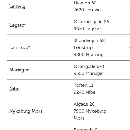
Havnen 62
c
Lemvig
7620 Lemvig
Østerbrogade 26
c
Løgstør
9670 Løgstør
Strandvejen 62,
c
Lønstrup*
Lønstrup
9800 Hjørring
Østergade 6-8
c
Mariager
9550 Mariager
Toften 11
c
Nibe
9240 Nibe
Algade 28
c
Nykøbing Mors
7900 Nykøbing
Mors