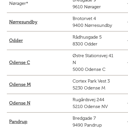
Bredgade 9
c
Nørager*
9610 Nørager
Brotorvet 4
c
Nørresundby
9400 Nørresundby
Rådhusgade 5
c
Odder
8300 Odder
Østre Stationsvej 41
c
Odense C
N
5000 Odense C
Cortex Park Vest 3
Odense M
5230 Odense M
Rugårdsvej 244
c
Odense N
5210 Odense NV
Bredgade 7
c
Pandrup
9490 Pandrup