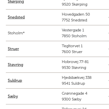
Skørping
9520 Skørping
Hovedgaden 50
c
Snedsted
7752 Snedsted
Vestergade 1
c
Stoholm*
7850 Stoholm
Tegltorvet 1
c
Struer
7600 Struer
Hobrovej 77-81
c
Støvring
9530 Støvring
Hjedsbækvej 338
c
Suldrup
9541 Suldrup
Grønnegade 4
c
Sæby
9300 Sæby