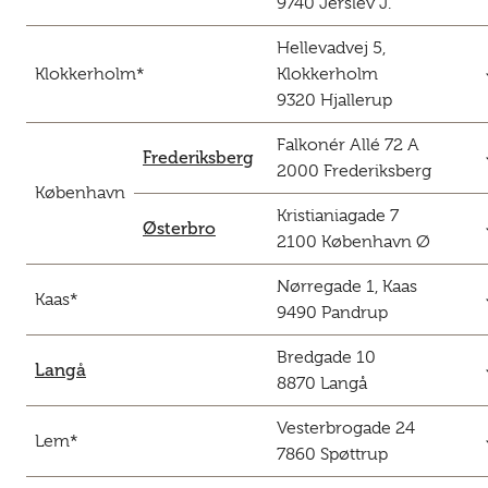
9740 Jerslev J.
Hellevadvej 5,
c
Klokkerholm*
Klokkerholm
9320 Hjallerup
Falkonér Allé 72 A
c
Frederiksberg
2000 Frederiksberg
København
Kristianiagade 7
c
Østerbro
2100 København Ø
Nørregade 1, Kaas
c
Kaas*
9490 Pandrup
Bredgade 10
c
Langå
8870 Langå
Vesterbrogade 24
c
Lem*
7860 Spøttrup