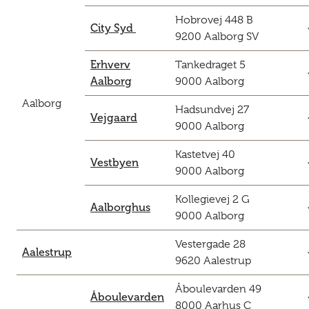
Hobrovej 448 B
c
City Syd
9200 Aalborg SV
Erhverv
Tankedraget 5
c
Aalborg
9000 Aalborg
Aalborg
Hadsundvej 27
c
Vejgaard
9000 Aalborg
Kastetvej 40
c
Vestbyen
9000 Aalborg
Kollegievej 2 G
c
Aalborghus
9000 Aalborg
Vestergade 28
c
Aalestrup
9620 Aalestrup
Åboulevarden 49
c
Åboulevarden
8000 Aarhus C