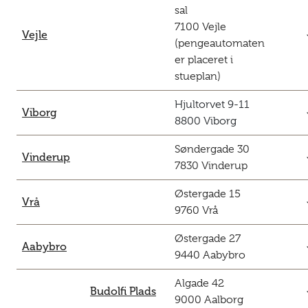
sal
7100 Vejle
c
Vejle
(pengeautomaten
er placeret i
stueplan)
Hjultorvet 9-11
c
Viborg
8800 Viborg
Søndergade 30
c
Vinderup
7830 Vinderup
Østergade 15
c
Vrå
9760 Vrå
Østergade 27
c
Aabybro
9440 Aabybro
Algade 42
c
Budolfi Plads
9000 Aalborg