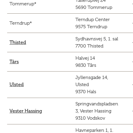
Tallerupvej 24
c
Tommerup*
5690 Tommerup
Terndup Center
c
Terndrup*
9575 Terndrup
Sydhavnsvej 5, 1. sal
c
Thisted
7700 Thisted
Halvej 14
c
Tårs
9830 Tårs
Jyllensgade 14,
c
Ulsted
Ulsted
9370 Hals
Springvandspladsen
c
Vester Hassing
3, Vester Hassing
9310 Vodskov
Havneparken 1, 1.