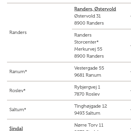
Randers, Østervold
c
Østervold 31
8900 Randers
Randers
Randers
Storcenter*
c
Merkurvej 55
8900 Randers
Vestergade 55
c
Ranum*
9681 Ranum
Rybjergvej 1
c
Roslev*
7870 Roslev
Tinghøjgade 12
c
Saltum*
9493 Saltum
Nørre Torv 11
c
Sindal