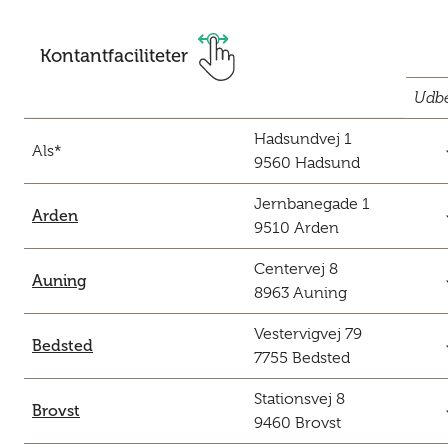
Kontantfaciliteter
Udbe
Hadsundvej 1
c
Als*
9560 Hadsund
Jernbanegade 1
c
Arden
9510 Arden
Centervej 8
c
Auning
8963 Auning
Vestervigvej 79
c
Bedsted
7755 Bedsted
Stationsvej 8
c
Brovst
9460 Brovst