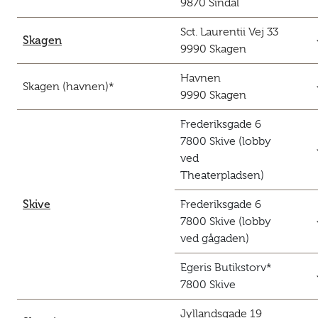
9870 Sindal
Sct. Laurentii Vej 33
c
Skagen
9990 Skagen
Havnen
c
Skagen (havnen)*
9990 Skagen
Frederiksgade 6
7800 Skive (lobby
c
ved
Theaterpladsen)
Skive
Frederiksgade 6
c
7800 Skive (lobby
ved gågaden)
Egeris Butikstorv*
c
7800 Skive
Jyllandsgade 19