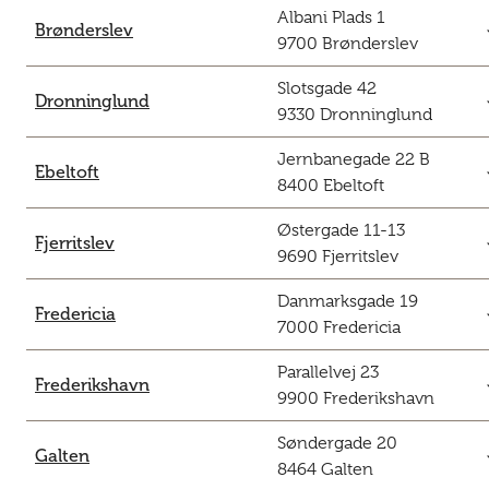
Albani Plads 1
c
Brønderslev
9700 Brønderslev
Slotsgade 42
c
Dronninglund
9330 Dronninglund
Jernbanegade 22 B
c
Ebeltoft
8400 Ebeltoft
Østergade 11-13
c
Fjerritslev
9690 Fjerritslev
Danmarksgade 19
c
Fredericia
7000 Fredericia
Parallelvej 23
c
Frederikshavn
9900 Frederikshavn
Søndergade 20
c
Galten
8464 Galten