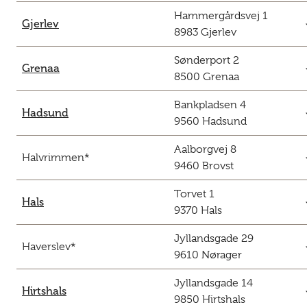
Hammergårdsvej 1
c
Gjerlev
8983 Gjerlev
Sønderport 2
c
Grenaa
8500 Grenaa
Bankpladsen 4
c
Hadsund
9560 Hadsund
Aalborgvej 8
c
Halvrimmen*
9460 Brovst
Torvet 1
c
Hals
9370 Hals
Jyllandsgade 29
c
Haverslev*
9610 Nørager
Jyllandsgade 14
c
Hirtshals
9850 Hirtshals