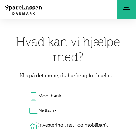
Søg
Kontakt
Netbank
Hvad kan vi hjælpe
med?
Klik på det emne, du har brug for hjælp til.
phone_iphone
Mobilbank
laptop_windows
Netbank
monitoring
Investering i net- og mobilbank