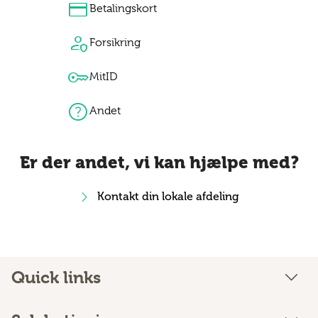
credit_card
Betalingskort
person_shield
Forsikring
key
MitID
help
Andet
Er der andet, vi kan hjælpe med?
Kontakt din lokale afdeling
Quick links