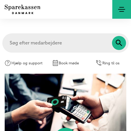
Kontakt
Netbank
help
calendar_month
phone_in_talk
Hjælp og support
Book møde
Ring til os