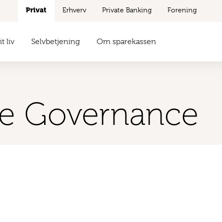
Privat
Erhverv
Private Banking
Forening
t liv
Selvbetjening
Om sparekassen
te Governance