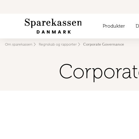
Produkter
Di
Corporate Governance
Om sparekassen
Regnskab og rapporter
Corpora