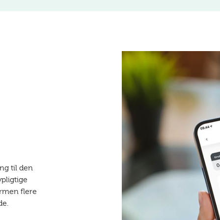
g til den
pligtige
ormen flere
de.