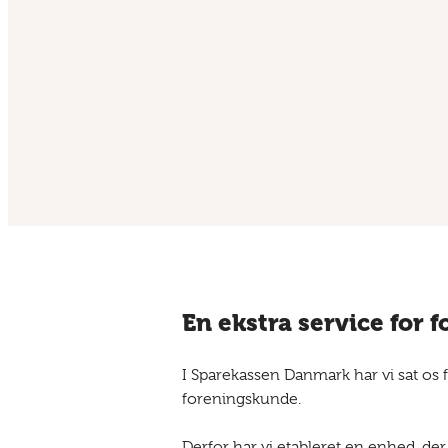
En ekstra service for
I Sparekassen Danmark har vi sat os f
foreningskunde.
Derfor har vi etableret en enhed, der 