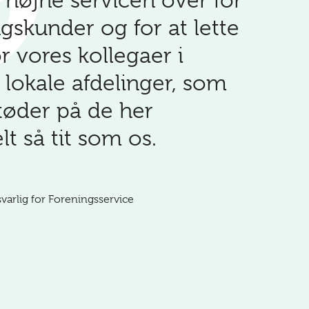
at højne servicen over for
gskunder og for at lette
r vores kollegaer i
 lokale afdelinger, som
tøder på de her
t så tit som os.
varlig for Foreningsservice