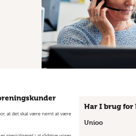
 foreningskunder
Har I brug for
or, at det skal være nemt at være
Unioo
er specialiseret i at rådgive vores