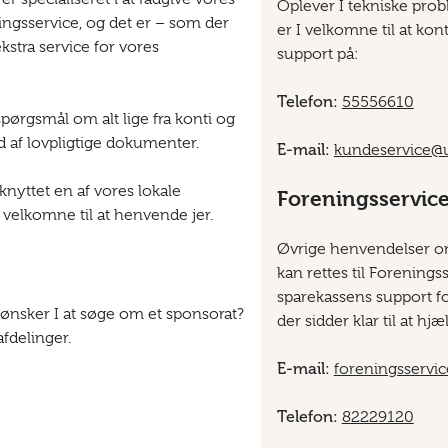
Oplever I tekniske pro
ingsservice, og det er – som der
er I velkomne til at ko
kstra service for vores
support på:
Telefon:
55556610
spørgsmål om alt lige fra konti og
ad af lovpligtige dokumenter.
E-mail:
kundeservice@u
knyttet en af vores lokale
Foreningsservic
r velkomne til at henvende jer.
Øvrige henvendelser om
kan rettes til Foreningss
sparekassens support f
 ønsker I at søge om et sponsorat?
der sidder klar til at hjæ
afdelinger.
E-mail:
foreningsservi
Telefon:
82229120