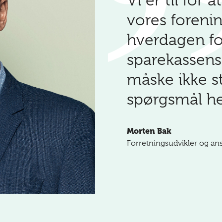
Vi er til for 
vores forenin
hverdagen fo
sparekassens
måske ikke s
spørgsmål hel
Morten Bak
Forretningsudvikler og ans