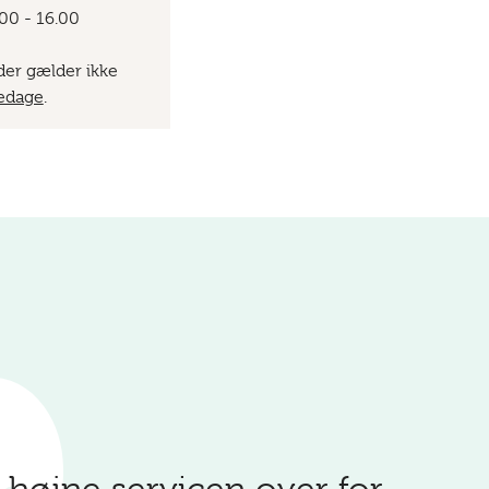
.00 - 16.00
er gælder ikke
kedage
.