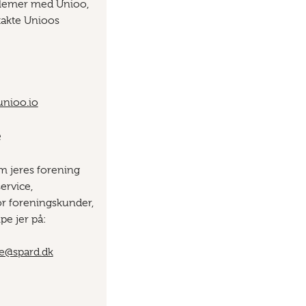
blemer med Unioo,
ntakte Unioos
nioo.io
e
 jeres forening
ervice,
or foreningskunder,
lpe jer på:
ce@spard.dk