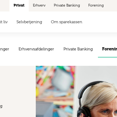
Privat
Erhverv
Private Banking
Forening
t liv
Selvbetjening
Om sparekassen
Foreni
inger
Erhvervsafdelinger
Private Banking
og