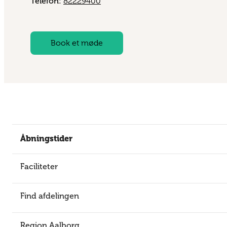
Telefon:
82229400
Book et møde
Åbningstider
Faciliteter
Find afdelingen
Region Aalborg