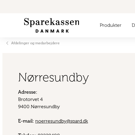
Produkter
Di
Afdelinger og medarbejdere
Nørresundby
Adresse:
Brotorvet 4
9400 Nørresundby
E-mail:
noerresundby@spard.dk