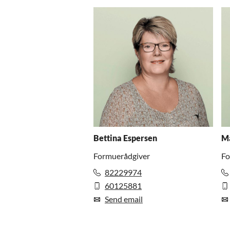
Bettina Espersen
Ma
Formuerådgiver
Fo
82229974
60125881
Send email