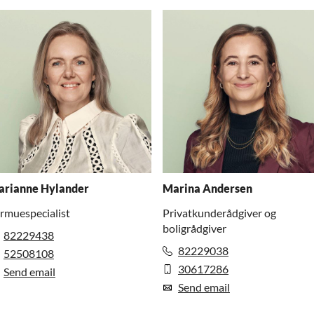
rianne Hylander
Marina Andersen
rmuespecialist
Privatkunderådgiver og
boligrådgiver
82229438
82229038
52508108
30617286
Send email
Send email