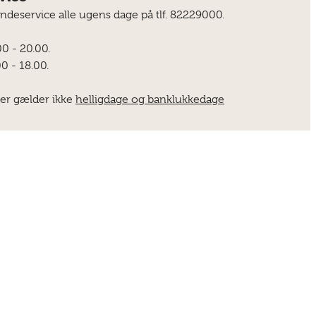
undeservice alle ugens dage på tlf. 82229000.
00 - 20.00.
0 - 18.00.
er gælder ikke
helligdage og banklukkedage