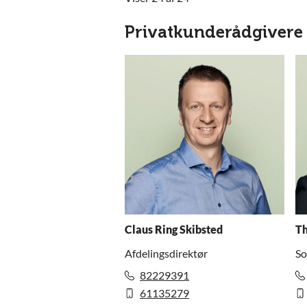
Privatkunderådgivere
Claus Ring Skibsted
T
Afdelingsdirektør
So
82229391
61135279