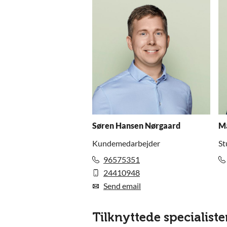
Søren Hansen Nørgaard
Ma
Kundemedarbejder
St
96575351
24410948
Send email
Tilknyttede specialiste