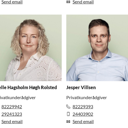
Send email
Send email
lle Hagsholm Høgh Rolsted
Jesper Villsen
ivatkunderådgiver
Privatkunderådgiver
82229942
82229393
29241323
24403902
Send email
Send email