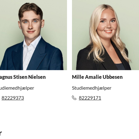
gnus Stisen Nielsen
Mille Amalie Ubbesen
udiemedhjælper
Studiemedhjælper
82229373
82229171
r