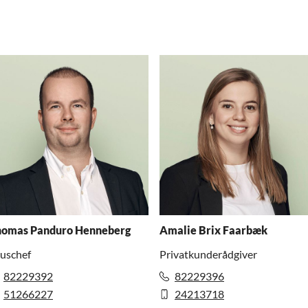
homas Panduro Henneberg
Amalie Brix Faarbæk
uschef
Privatkunderådgiver
82229392
82229396
51266227
24213718