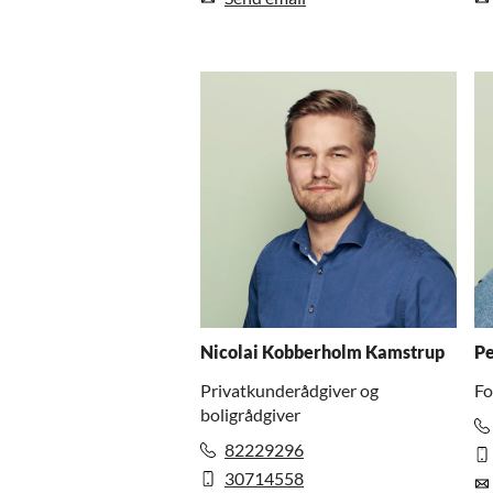
Nicolai Kobberholm Kamstrup
Pe
Privatkunderådgiver og
Fo
boligrådgiver
82229296
30714558