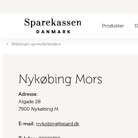
Produkter
Di
Afdelinger og medarbejdere
Nykøbing Mors
Adresse:
Algade 28
7900 Nykøbing M
E-mail:
nykobing@spard.dk