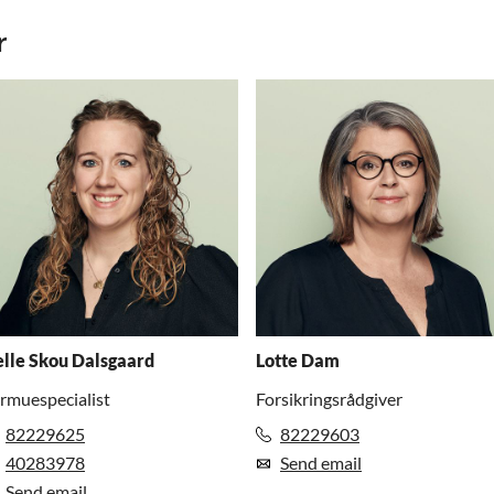
r
lle Skou Dalsgaard
Lotte Dam
rmuespecialist
Forsikringsrådgiver
82229625
82229603
40283978
Send email
Send email