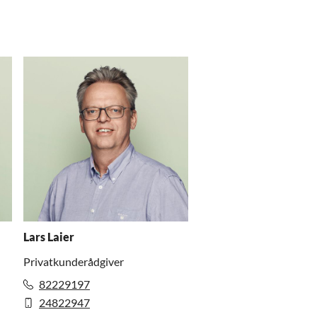
Lars Laier
Privatkunderådgiver
82229197
24822947