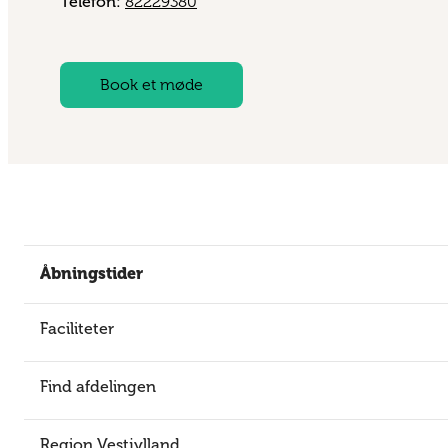
Telefon:
82229380
Book et møde
Åbningstider
Faciliteter
Find afdelingen
Region Vestjylland