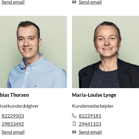
Send email
Send email
bias Thorsen
Maria-Louise Lynge
ivatkunderådgiver
Kundemedarbejder
82229503
82229181
29833492
29441103
Send email
Send email