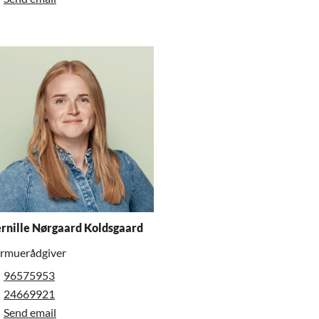
rnille Nørgaard Koldsgaard
rmuerådgiver
96575953
24669921
Send email