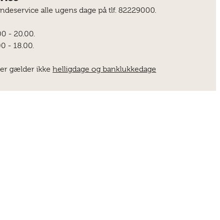
undeservice alle ugens dage på tlf. 82229000.
00 - 20.00.
0 - 18.00.
er gælder ikke
helligdage og banklukkedage