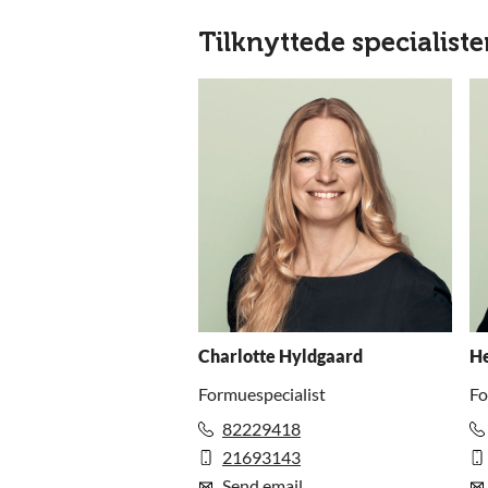
Tilknyttede specialiste
Charlotte Hyldgaard
He
Formuespecialist
Fo
82229418
21693143
Send email