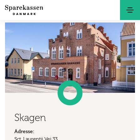
Søg
Kontakt
Netbank
Skagen
Adresse:
Sct. Laurentii Vej 33