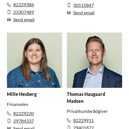
82229386
30515847
23307489
Send email
Send email
Mille Hesberg
Thomas Haugaard
Madsen
Finanselev
Privatkunderådgiver
82229220
82229911
29784337
29401872
Send email