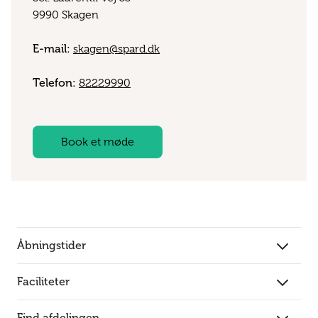
9990 Skagen
E-mail:
skagen@spard.dk
Telefon:
82229990
Book et møde
Åbningstider
Faciliteter
Find afdelingen