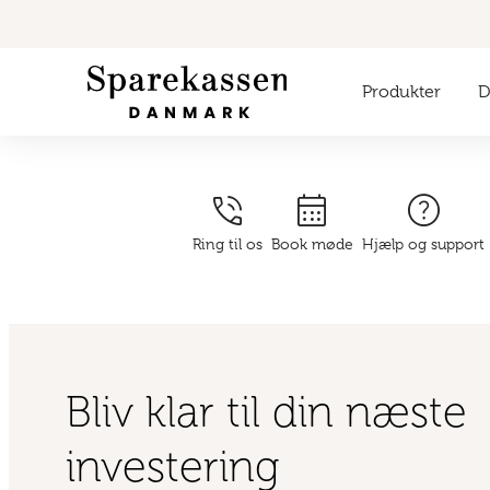
Produkter
Di
phone_in_talk
calendar_month
help
Ring til os
Book møde
Hjælp og support
Bliv klar til din næste
investering