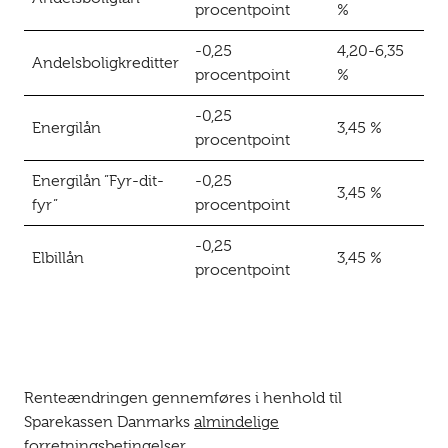
procentpoint
%
-0,25
4,20-6,35
Andelsboligkreditter
procentpoint
%
-0,25
Energilån
3,45 %
procentpoint
Energilån ”Fyr-dit-
-0,25
3,45 %
fyr”
procentpoint
-0,25
Elbillån
3,45 %
procentpoint
Renteændringen gennemføres i henhold til
Sparekassen Danmarks
almindelige
forretningsbetingelser