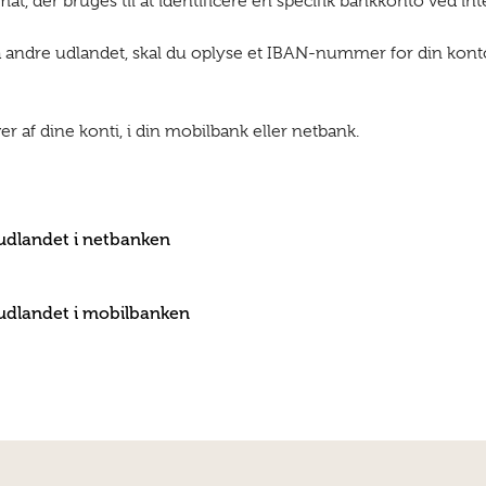
 der bruges til at identificere en specifik bankkonto ved inte
a andre udlandet, skal du oplyse et IBAN-nummer for din kont
af dine konti, i din mobilbank eller netbank.
 udlandet i netbanken
l udlandet i mobilbanken