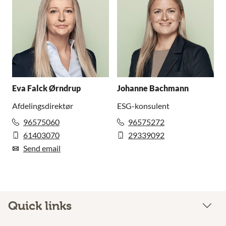
Eva Falck Ørndrup
Johanne Bachmann
Afdelingsdirektør
ESG-konsulent
96575060
96575272
61403070
29339092
Send email
Quick links