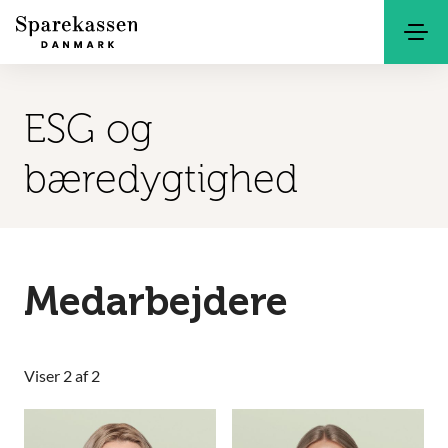
Søg
Kontakt
Netbank
ESG og
bæredygtighed
Medarbejdere
Viser 2 af 2