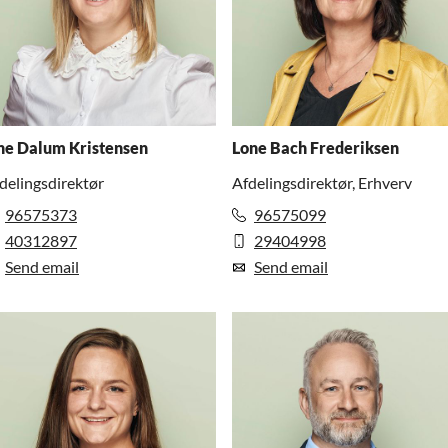
ne Dalum Kristensen
Lone Bach Frederiksen
delingsdirektør
Afdelingsdirektør, Erhverv
96575373
96575099
40312897
29404998
Send email
Send email