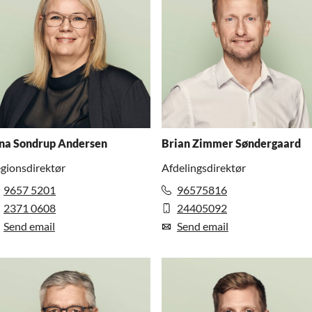
na Sondrup Andersen
Brian Zimmer Søndergaard
gionsdirektør
Afdelingsdirektør
9657 5201
96575816
2371 0608
24405092
Send email
Send email