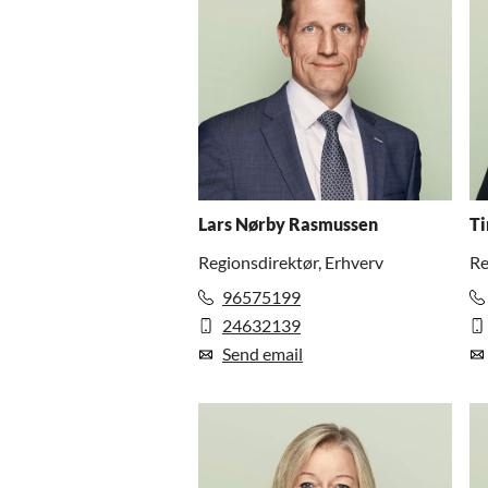
Lars Nørby Rasmussen
Ti
Regionsdirektør, Erhverv
Re
96575199
24632139
Send email