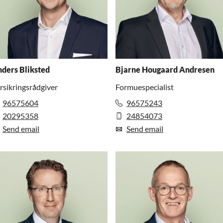
ders Bliksted
Bjarne Hougaard Andresen
rsikringsrådgiver
Formuespecialist
96575604
96575243
20295358
24854073
Send email
Send email