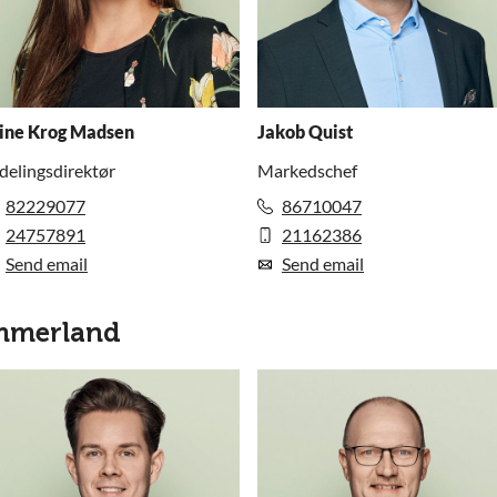
ine Krog Madsen
Jakob Quist
delingsdirektør
Markedschef
82229077
86710047
24757891
21162386
Send email
Send email
mmerland