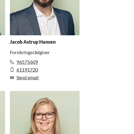
Jacob Astrup Hansen
Forsikringsrådgiver
96575609
61191720
Send email