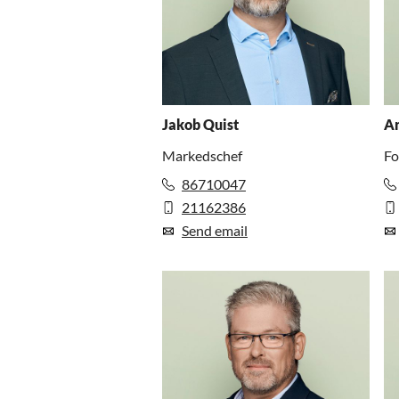
Jakob Quist
An
Markedschef
Fo
86710047
21162386
Send email