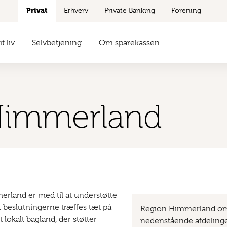
Privat
Erhverv
Private Banking
Forening
t liv
Selvbetjening
Om sparekassen
Himmerland
land er med til at understøtte
 at beslutningerne træffes tæt på
Region Himmerland om
okalt bagland, der støtter
nedenstående afdelinge