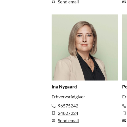
Send email
Ina Nygaard
Po
Erhvervsrådgiver
Er
96575242
24827224
Send email