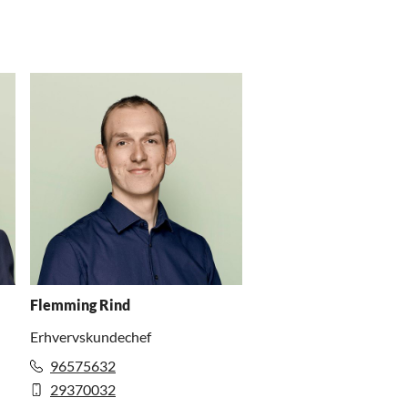
Flemming Rind
Erhvervskundechef
96575632
29370032