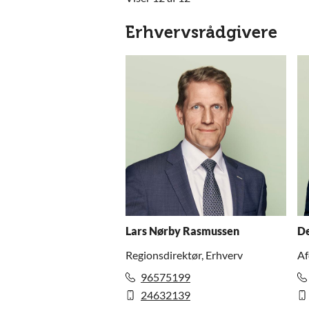
Erhvervsrådgivere
Lars Nørby Rasmussen
De
Regionsdirektør, Erhverv
Af
96575199
24632139