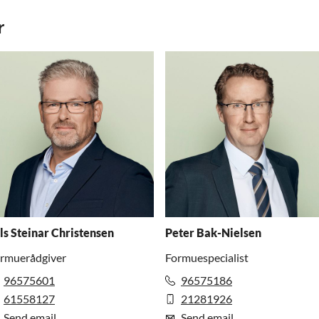
r
ls Steinar Christensen
Peter Bak-Nielsen
rmuerådgiver
Formuespecialist
96575601
96575186
61558127
21281926
Send email
Send email