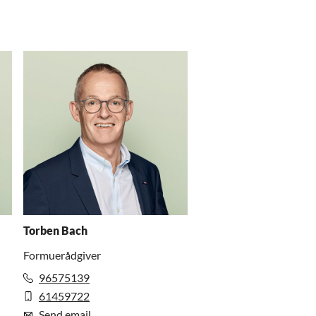
Torben Bach
Formuerådgiver
96575139
61459722
Send email