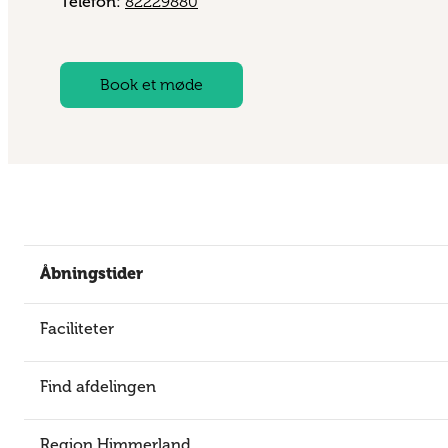
Telefon:
82229880
Book et møde
Åbningstider
Faciliteter
Find afdelingen
Region Himmerland