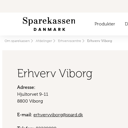
Produkter
Di
Erhverv Viborg
Om sparekassen
Afdelinger
Erhvervscentre
Erhverv Viborg
Adresse:
Hjultorvet 9-11
8800 Viborg
E-mail:
erhvervviborg@spard.dk