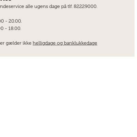
undeservice alle ugens dage på tlf. 82229000.
00 - 20.00.
0 - 18.00.
er gælder ikke
helligdage og banklukkedage