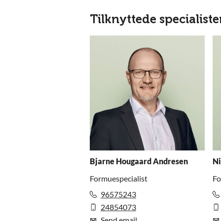
Tilknyttede specialiste
Bjarne Hougaard Andresen
Ni
Formuespecialist
Fo
96575243
24854073
Send email