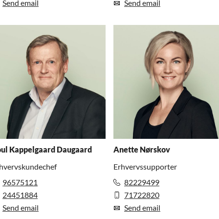
Send email
Send email
ul Kappelgaard Daugaard
Anette Nørskov
hvervskundechef
Erhvervssupporter
96575121
82229499
24451884
71722820
Send email
Send email