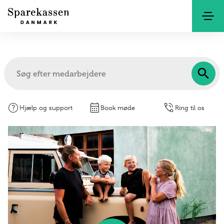
Kontakt
Netbank
help
calendar_month
phone_in_talk
Hjælp og support
Book møde
Ring til os