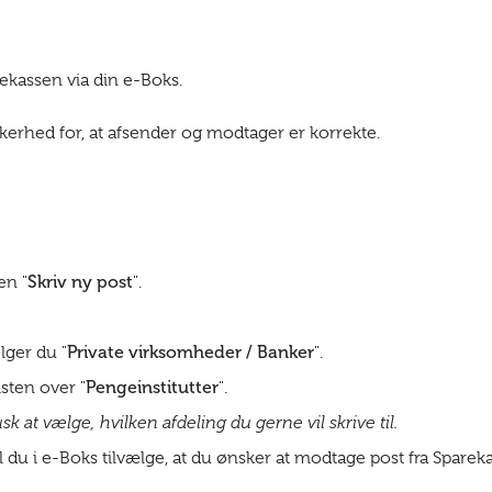
rekassen via din e-Boks.
erhed for, at afsender og modtager er korrekte.
Skriv ny post
en "
".
Private virksomheder / Banker
lger du "
".
Pengeinstitutter
listen over "
".
sk at vælge, hvilken afdeling du gerne vil skrive til.
 du i e-Boks tilvælge, at du ønsker at modtage post fra Spareka