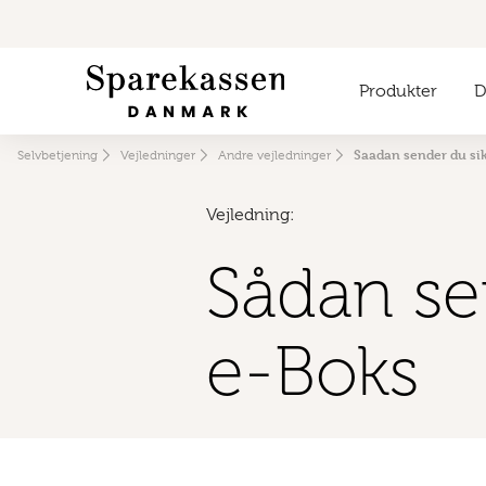
Produkter
Di
Saadan sender du sik
Selvbetjening
Vejledninger
Andre vejledninger
Vejledning:
Sådan se
e-Boks