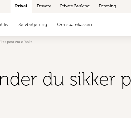
Privat
Erhverv
Private Banking
Forening
t liv
Selvbetjening
Om sparekassen
ker post via e-boks
nder du sikker p