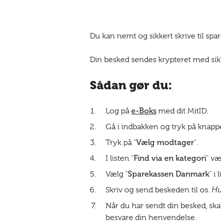
Du kan nemt og sikkert skrive til spa
Din besked sendes krypteret med sikk
Sådan gør du:
e-Boks
Log på
med dit MitID.
Gå i indbakken og tryk på knapp
Vælg modtager
Tryk på "
".
Find via en kategori
I listen "
" væ
Sparekassen Danmark
Vælg "
" i 
Skriv og send beskeden til os.
Hu
Når du har sendt din besked, skal
besvare din henvendelse.