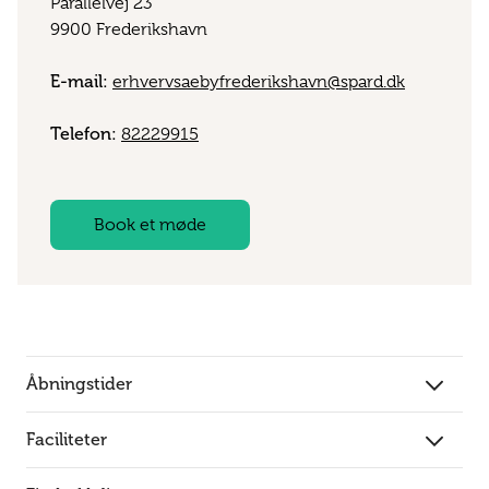
Parallelvej 23
9900 Frederikshavn
E-mail:
erhvervsaebyfrederikshavn@spard.dk
Telefon:
82229915
Book et møde
Åbningstider
Faciliteter