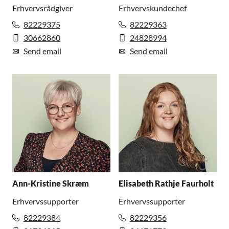
Erhvervsrådgiver
Erhvervskundechef
82229375
82229363
30662860
24828994
Send email
Send email
Ann-Kristine Skræm
Elisabeth Rathje Faurholt
Erhvervssupporter
Erhvervssupporter
82229384
82229356