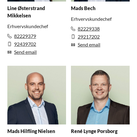
Line Østerstrand
Mads Bech
Mikkelsen
Erhvervskundechef
Erhvervskundechef
82229338
82229379
29217202
92439702
Send email
Send email
Mads Hilfling Nielsen
René Lynge Porsborg