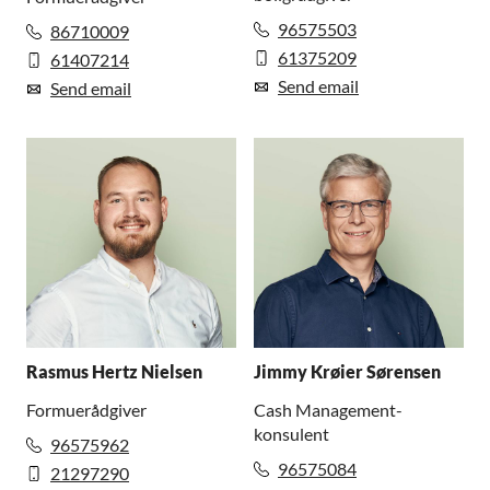
96575503
86710009
61375209
61407214
Send email
Send email
Rasmus Hertz Nielsen
Jimmy Krøier Sørensen
Formuerådgiver
Cash Management-
konsulent
96575962
96575084
21297290