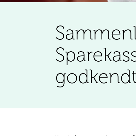
Sammenl
Sparekas
godkend