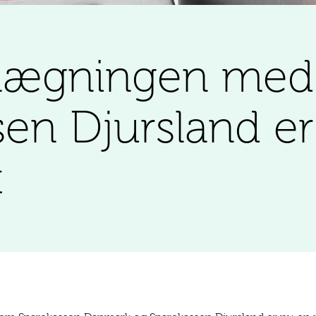
ægningen med
sen Djursland er
t