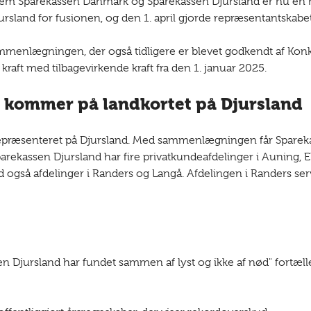
 Sparekassen Danmark og Sparekassen Djursland er nu en rea
ursland for fusionen, og den 1. april gjorde repræsentantska
ammenlægningen, der også tidligere er blevet godkendt af Kon
ft med tilbagevirkende kraft fra den 1. januar 2025.
kommer på landkortet på Djursland
repræsenteret på Djursland. Med sammenlægningen får Spare
arekassen Djursland har fire privatkundeafdelinger i Auning, E
også afdelinger i Randers og Langå. Afdelingen i Randers serv
 Djursland har fundet sammen af lyst og ikke af nød" fortælle