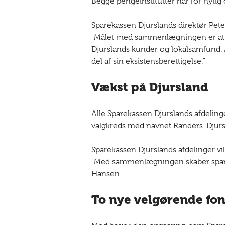
Begge pengeinstitutter har for nylig 
Sparekassen Djurslands direktør Pete
"Målet med sammenlægningen er at eta
Djurslands kunder og lokalsamfund. A
del af sin eksistensberettigelse."
Vækst på Djursland
Alle Sparekassen Djurslands afdelin
valgkreds med navnet Randers-Djursl
Sparekassen Djurslands afdelinger vi
"Med sammenlægningen skaber spareka
Hansen.
To nye velgørende fo