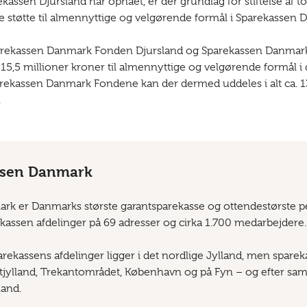
kassen Djursland har opnået, er der grundlag for stiftelse af 
de støtte til almennyttige og velgørende formål i Sparekassen D
parekassen Danmark Fonden Djursland og Sparekassen Danmar
. 15,5 millioner kroner til almennyttige og velgørende formål
arekassen Danmark Fondene kan der dermed uddeles i alt ca. 13
.
sen Danmark
k er Danmarks største garantsparekasse og ottendestørste pen
kassen afdelinger på 69 adresser og cirka 1.700 medarbejdere.
rekassens afdelinger ligger i det nordlige Jylland, men spare
stjylland, Trekantområdet, København og på Fyn – og efter 
land.