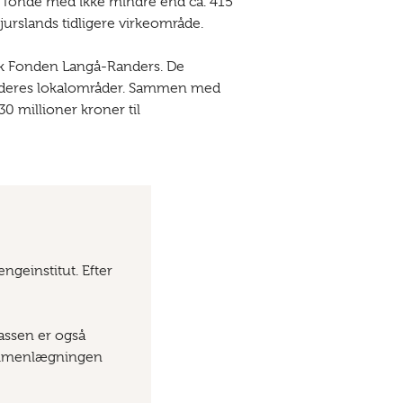
to fonde med ikke mindre end ca. 415
jurslands tidligere virkeområde.
k Fonden Langå-Randers. De
 i deres lokalområder. Sammen med
0 millioner kroner til
geinstitut. Efter
kassen er også
sammenlægningen