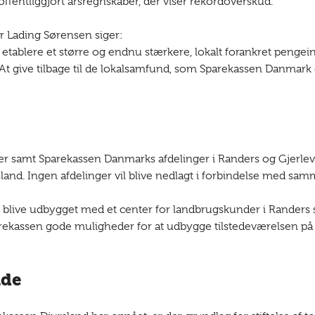
offentliggjort årsregnskaber, der viser rekordoverskud.
r Lading Sørensen siger:
blere et større og endnu stærkere, lokalt forankret pengeinst
t give tilbage til de lokalsamfund, som Sparekassen Danmark 
ger samt Sparekassen Danmarks afdelinger i Randers og Gjerlev
and. Ingen afdelinger vil blive nedlagt i forbindelse med s
l blive udbygget med et center for landbrugskunder i Randers 
ssen gode muligheder for at udbygge tilstedeværelsen på Dju
nde