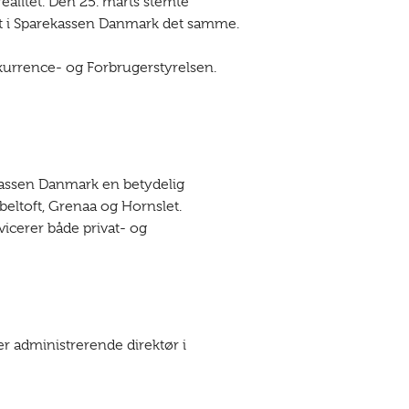
litet. Den 25. marts stemte
bet i Sparekassen Danmark det samme.
kurrence- og Forbrugerstyrelsen.
kassen Danmark en betydelig
beltoft, Grenaa og Hornslet.
icerer både privat- og
r administrerende direktør i