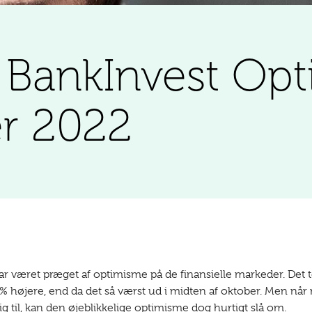
å BankInvest Opt
r 2022
r været præget af optimisme på de finansielle markeder. De
 % højere, end da det så værst ud i midten af oktober. Men nå
g til, kan den øjeblikkelige optimisme dog hurtigt slå om.