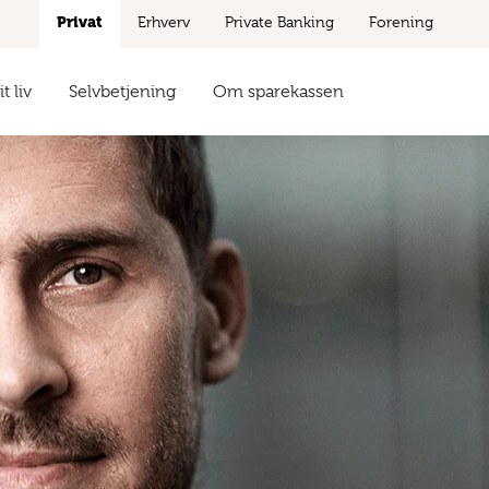
Privat
Erhverv
Private Banking
Forening
t liv
Selvbetjening
Om sparekassen