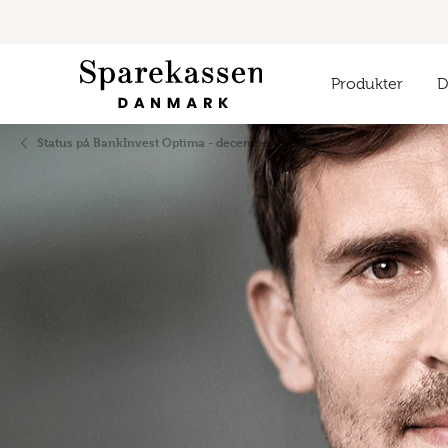
Produkter
Di
Status på BankInvest Optima - december 2022