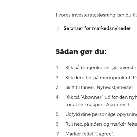
I vores investeringsløsning kan du 
Se priser for markedsnyheder
Sådan gør du:
person
Klik på brugerikonet
øverst i
Klik derefter på menupunktet ”
Skift til fanen "Nyhedstjenester".
Klik på ”Abonner” ud for den nyh
for at se knappen "Abonner").
Udfyld dine personlige oplysnin
Rul ned på siden og markér feltet 
Marker feltet "I agree".