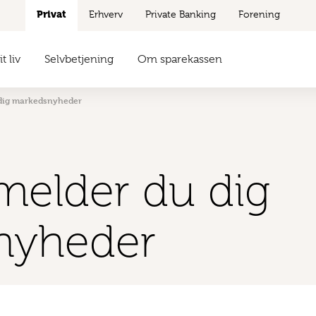
Privat
Erhverv
Private Banking
Forening
t liv
Selvbetjening
Om sparekassen
 dig markedsnyheder
lmelder du dig
nyheder