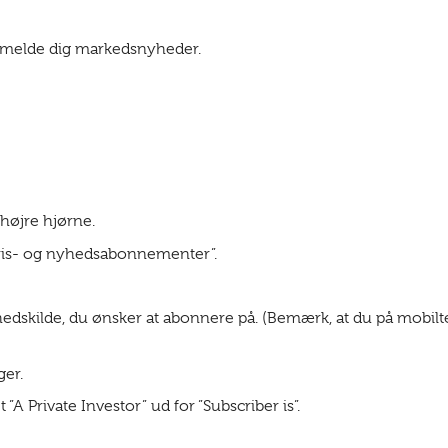
tilmelde dig markedsnyheder.
 højre hjørne.
Pris- og nyhedsabonnementer”.
edskilde, du ønsker at abonnere på. (Bemærk, at du på mobiltele
ger.
”A Private Investor” ud for ”Subscriber is”.