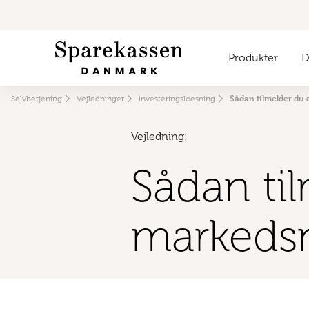
Produkter
Di
Sådan tilmelder du
Selvbetjening
Vejledninger
investeringsloesning
Vejledning:
Sådan ti
markeds