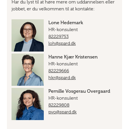
Har du lyst til at høre mere om uddannelsen eller
jobbet, er du velkommen til at kontakte:
Lone Hedemark
HR-konsulent
82229753
loh@spard.dk
Hanne Kjær Kristensen
HR-konsulent
82229666
hkr@spard.dk
Pernille Vosgerau Overgaard
HR-konsulent
82229808
pvo@spard.dk