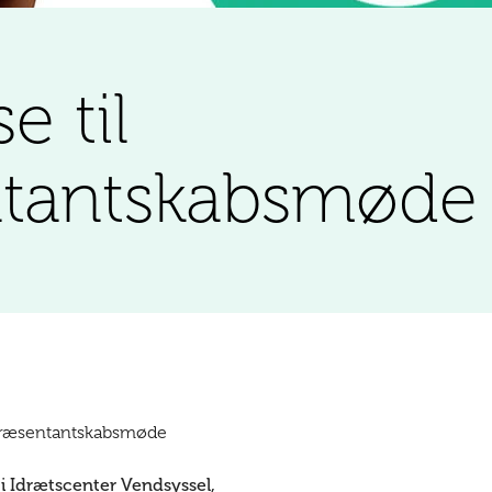
e til
ntantskabsmøde
epræsentantskabsmøde
 i Idrætscenter Vendsyssel,