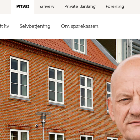
Privat
Erhverv
Private Banking
Forening
t liv
Selvbetjening
Om sparekassen