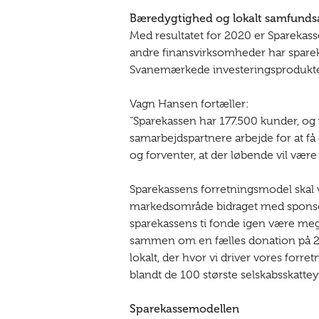
Bæredygtighed og lokalt samfunds
Med resultatet for 2020 er Sparekass
andre finansvirksomheder har spareka
Svanemærkede investeringsprodukter 
Vagn Hansen fortæller:
”Sparekassen har 177.500 kunder, og 
samarbejdspartnere arbejde for at få
og forventer, at der løbende vil vær
Sparekassens forretningsmodel skal væ
markedsområde bidraget med sponsorat
sparekassens ti fonde igen være meg
sammen om en fælles donation på 250.
lokalt, der hvor vi driver vores forr
blandt de 100 største selskabsskatte
Sparekassemodellen