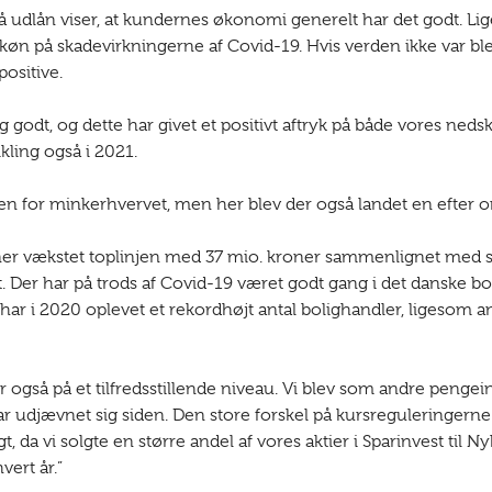
å udlån viser, at kundernes økonomi generelt har det godt. Li
skøn på skadevirkningerne af Covid-19. Hvis verden ikke var ble
ositive.
godt, og dette har givet et positivt aftryk på både vores nedskr
kling også i 2021.
en for minkerhvervet, men her blev der også landet en efter 
er vækstet toplinjen med 37 mio. kroner sammenlignet med sid
. Der har på trods af Covid-19 været godt gang i det danske b
ar i 2020 oplevet et rekordhøjt antal bolighandler, ligesom an
også på et tilfredsstillende niveau. Vi blev som andre pengeins
udjævnet sig siden. Den store forskel på kursreguleringerne i fo
, da vi solgte en større andel af vores aktier i Sparinvest til N
vert år.”