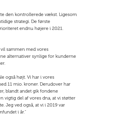
ætte den kontrollerede vækst. Ligesom
dige strategi. De første
ioriteret endnu højere i 2021.
 Vi vil sammen med vores
ne alternativer synlige for kunderne
er.
e også højt. Vi har i vores
 med 11 mio. kroner. Derudover har
r, blandt andet gik fondene
gtig del af vores dna, at vi støtter
. Jeg ved også, at vi i 2019 var
fundet i år.”