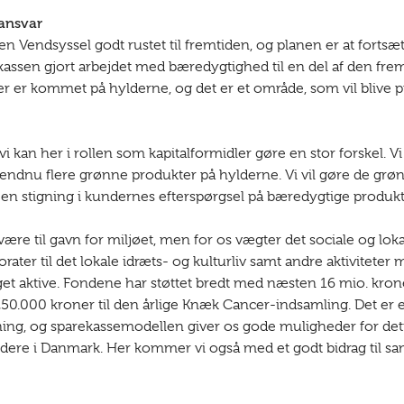
ansvar
en Vendsyssel godt rustet til fremtiden, og planen er at forts
ssen gjort arbejdet med bæredygtighed til en del af den fremti
er kommet på hylderne, og det er et område, som vil blive pr
vi kan her i rollen som kapitalformidler gøre en stor forskel.
 endnu flere grønne produkter på hylderne. Vi vil gøre de grøn
e en stigning i kundernes efterspørgsel på bæredygtige produkt
re til gavn for miljøet, men for os vægter det sociale og lokal
er til det lokale idræts- og kulturliv samt andre aktiviteter
et aktive. Fondene har støttet bredt med næsten 16 mio. krone
000 kroner til den årlige Knæk Cancer-indsamling. Det er en vi
etning, og sparekassemodellen giver os gode muligheder for dette
ydere i Danmark. Her kommer vi også med et godt bidrag til sam