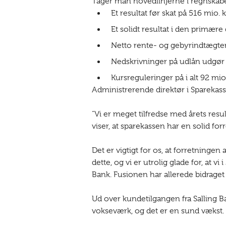
Tager man hovedlinjerne i regnskabet
Et resultat før skat på 516 mio. 
Et solidt resultat i den primære
Netto rente- og gebyrindtægter
Nedskrivninger på udlån udgør 
Kursreguleringer på i alt 92 mio
Administrerende direktør i Sparekas
”Vi er meget tilfredse med årets resu
viser, at sparekassen har en solid 
Det er vigtigt for os, at forretningen
dette, og vi er utrolig glade for, at
Bank. Fusionen har allerede bidraget 
Ud over kundetilgangen fra Salling 
vokseværk, og det er en sund vækst.