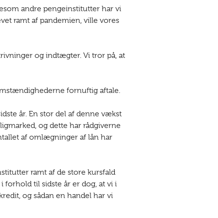
gesom andre pengeinstitutter har vi
vet ramt af pandemien, ville vores
ivninger og indtægter. Vi tror på, at
omstændighederne fornuftig aftale.
ste år. En stor del af denne vækst
oligmarked, og dette har rådgiverne
tallet af omlægninger af lån har
titutter ramt af de store kursfald
rhold til sidste år er dog, at vi i
ykredit, og sådan en handel har vi