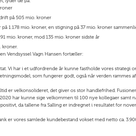
, lyder de på:
kroner
 drift på 505 mio. kroner
 på 1.178 mio. kroner, en stigning på 37 mio. kroner sammenli
91 mio. kroner, mod 135 mio. kroner sidste år
. kroner.
sen Vendsyssel Vagn Hansen fortæller:
ltat. Vi har i et udfordrende år kunne fastholde vores strategi 
forretningsmodel, som fungerer godt, også når verden rammes a
 altid er velkonsolideret, det giver os stor handlefrihed. Fusione
 vi i 2020 har kunne sige velkommen til 100 nye kollegaer samt 
positivt, da tallene fra Salling er indregnet i resultatet for
Bank er vores samlede kundebestand vokset med netto ca. 3.9