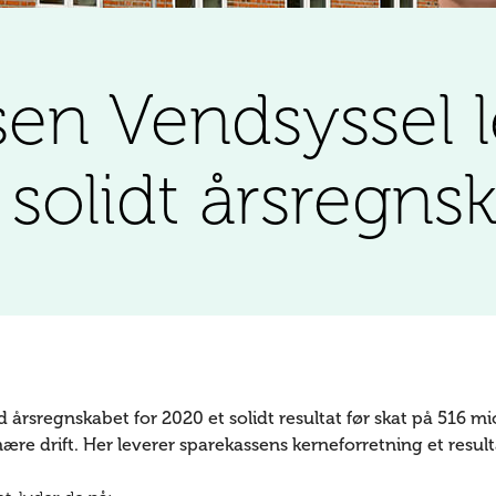
sen Vendsyssel l
solidt årsregns
årsregnskabet for 2020 et solidt resultat før skat på 516 mio
imære drift. Her leverer sparekassens kerneforretning et resul