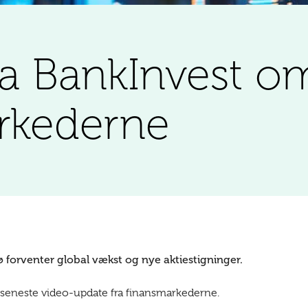
ra BankInvest o
rkederne
 forventer global vækst og nye aktiestigninger.
s seneste video-update fra finansmarkederne.