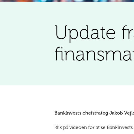
Update f
finansma
BankInvests chefstrateg Jakob Vejlø
Klik på videoen for at se BankInvest