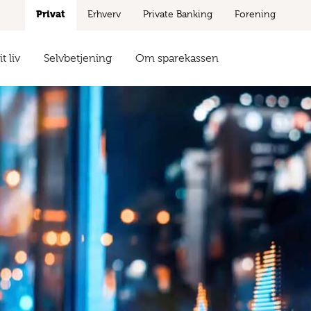
Privat
Erhverv
Private Banking
Forening
t liv
Selvbetjening
Om sparekassen