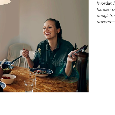
hvordan I
handler o
undgå fr
uoverens