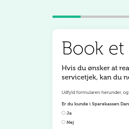
Book e
Hvis du ønsker at re
servicetjek, kan du
Udfyld formularen herunder, og e
Er du kunde i Sparekassen Da
Ja
Nej