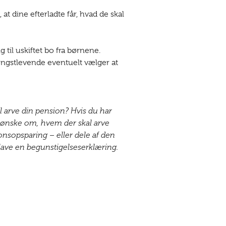
at dine efterladte får, hvad de skal
 til uskiftet bo fra børnene.
længstlevende eventuelt vælger at
 arve din pension? Hvis du har
t ønske om, hvem der skal arve
onsopsparing – eller dele af den
lave en begunstigelses­erklæ­ring.