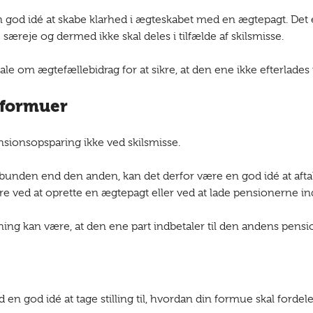
 en god idé at skabe klarhed i ægteskabet med en ægtepagt. Det 
e særeje og dermed ikke skal deles i tilfælde af skilsmisse.
e om ægtefællebidrag for at sikre, at den ene ikke efterlade
nsformuer
nsionsopsparing ikke ved skilsmisse.
ebunden end den anden, kan det derfor være en god idé at afta
gøre ved at oprette en ægtepagt eller ved at lade pensionerne i
ning kan være, at den ene part indbetaler til den andens pensi
id en god idé at tage stilling til, hvordan din formue skal forde