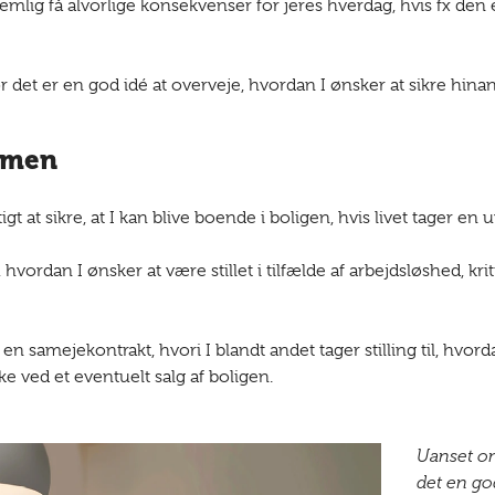
lig få alvorlige konsekvenser for jeres hverdag, hvis fx den en
or det er en god idé at overveje, hvordan I ønsker at sikre hina
ammen
gt at sikre, at I kan blive boende i boligen, hvis livet tager en 
hvordan I ønsker at være stillet i tilfælde af arbejdsløshed, kr
en samejekontrakt, hvori I blandt andet tager stilling til, hvor
ke ved et eventuelt salg af boligen.
Uanset om
det en go