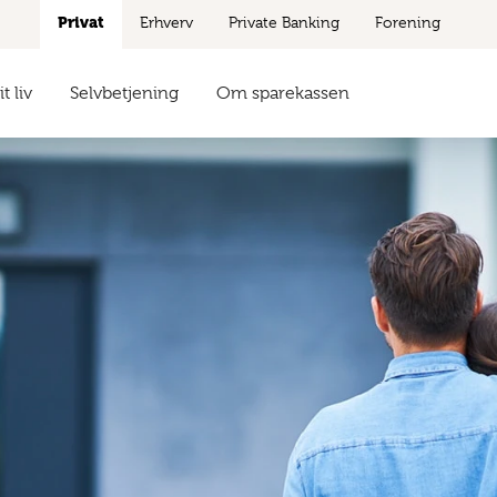
Privat
Erhverv
Private Banking
Forening
t liv
Selvbetjening
Om sparekassen