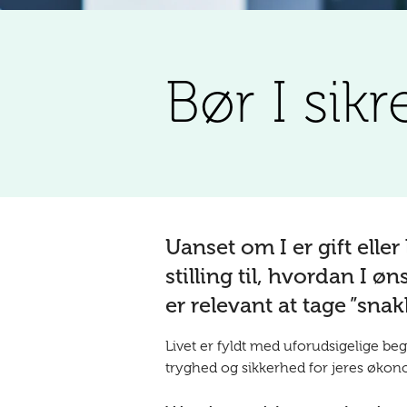
Bør I sik
Uanset om I er gift eller 
stilling til, hvordan I ø
er relevant at tage ”snak
Livet er fyldt med uforudsigelige be
tryghed og sikkerhed for jeres økono