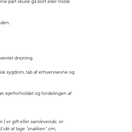
e part skulle gå bort eller miste
nden.
uventet drejning.
itisk sygdom, tab af erhvervsevne og
dan ejerforholdet og fordelingen af
 I er gift eller samlevende, er
d idé at tage ”snakken” om,