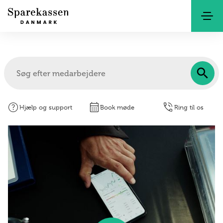
Kontakt
Netbank
help
calendar_month
phone_in_talk
Hjælp og support
Book møde
Ring til os