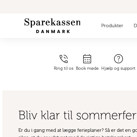
Produkter
Di
phone_in_talk
calendar_month
help
Ring til os
Book møde
Hjælp og support
Bliv klar til sommerfe
Er du i gang med at lægge ferieplaner? Så er det en go