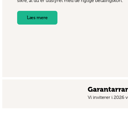
sikre, at du er udstyret med de rigtige betalingskort.
Læs mere
Garant­arr
Vi inviterer i 2026