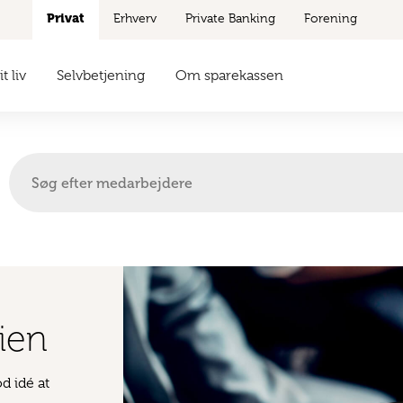
Privat
Erhverv
Private Banking
Forening
t liv
Selvbetjening
Om sparekassen
rien
d idé at