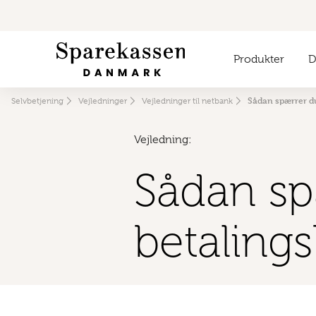
Produkter
Di
Sådan spærrer du
Selvbetjening
Vejledninger
Vejledninger til netbank
Vejledning:
Sådan sp
betalings