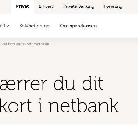
Privat
Erhverv
Private Banking
Forening
t liv
Selvbetjening
Om sparekassen
 dit betalingskort i netbank
ærrer du dit
kort i netbank