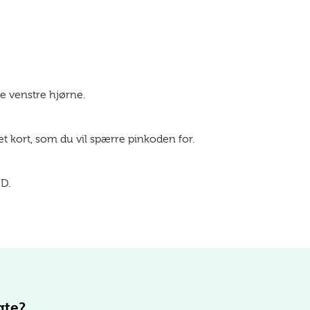
e venstre hjørne.
t kort, som du vil spærre pinkoden for.
D.
gte?