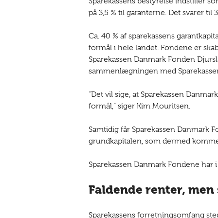
Sparekassens bestyrelse indstiller so
på 3,5 % til garanterne. Det svarer til
Ca. 40 % af sparekassens garantkapi
formål i hele landet. Fondene er s
Sparekassen Danmark Fonden Djursla
sammenlægningen med Sparekassen 
”Det vil sige, at Sparekassen Danmar
formål,” siger Kim Mouritsen.
Samtidig får Sparekassen Danmark Fon
grundkapitalen, som dermed kommer op
Sparekassen Danmark Fondene har i 
Faldende renter, men
Sparekassens forretningsomfang steg