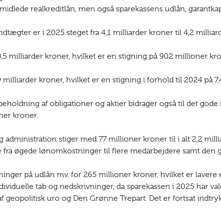
rmidlede realkreditlån, men også sparekassens udlån, garantkapi
ægter er i 2025 steget fra 4,1 milliarder kroner til 4,2 milliar
 milliarder kroner, hvilket er en stigning på 902 millioner kron
milliarder kroner, hvilket er en stigning i forhold til 2024 på 7,4
eholdning af obligationer og aktier bidrager også til det gode 
ner kroner.
 administration stiger med 77 millioner kroner til i alt 2,2 mil
a øgede lønomkostninger til flere medarbejdere samt den g
ninger på udlån mv. for 265 millioner kroner, hvilket er lavere
dividuelle tab og nedskrivninger, da sparekassen i 2025 har v
 geopolitisk uro og Den Grønne Trepart. Det er fortsat indtry