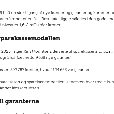
haft en stor tilgang af nye kunder og garanter og kommer ud 
iarder kroner efter skat. Resultatet ligger således i den gode en
i niveauet 1,6-2 milliarder kroner.
sparekassemodellen
i 2025,” siger Kim Mouritsen, den ene af sparekassens to admini
 vi også har fået netto 9.638 nye garanter.”
sen 392.787 kunder, hvoraf 124.653 var garanter.
 til sparekassen og sparekassemodellen, at næsten hver tredje k
tsætter Kim Mouritsen.
il garanterne