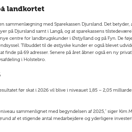
på landkortet
en sammenlægning med Sparekassen Djursland. Det betyder, at
yer på Djursland samt i Langå, og at sparekassens tilstedeværel
ye centre for landbrugskunder i Østjylland og på Fyn. De føjer
syssel. Tilbuddet til de østjyske kunder er også blevet udvi
 finde på 69 adresser. Senere på året åbner også en ny priv
afdeling i Holstebro.
6
ultatet før skat i 2026 vil blive i niveauet 1,85 – 2,05 milliarde
teniveau sammenlignet med begyndelsen af 2025,” siger Kim Mo
und af et stigende antal medarbejdere og yderligere investeri