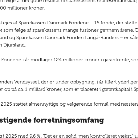
m følge af det gode resultat til sparekassens repræsentantskab
 300 millioner kroner.
tal ejes af Sparekassen Danmark Fondene – 15 fonde, der støtt
kabt som følge af sparekassens mange fusioner gennem årene.
nd og Sparekassen Danmark Fonden Langå-Randers – er sålede
Djursland.
k Fondene i år modtager 124 millioner kroner i garantrente, som
den Vendsyssel, der er under opbygning, i år tilført yderligere
 på ca. 1 milliard kroner, som er placeret i garantkapital i
2025 støttet almennyttige og velgørende formål med næsten 
 stigende forretningsomfang
 i 2025 med 9,6 %. ”Det er en solid, men kontrolleret vækst,”