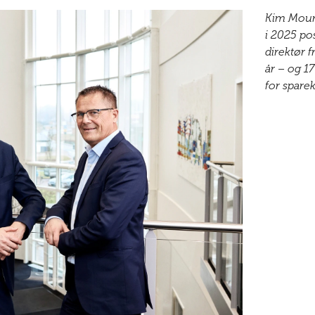
Kim Mour
i 2025 po
direktør 
år – og 17
for spare