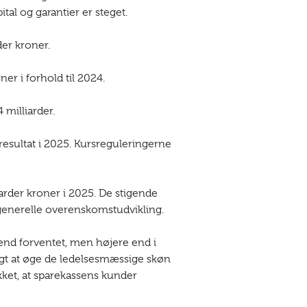
tal og garantier er steget.
der kroner.
er i forhold til 2024.
 milliarder.
resultat i 2025. Kursreguleringerne
liarder kroner i 2025. De stigende
enerelle overenskomstudvikling.
 end forventet, men højere end i
algt at øge de ledelsesmæssige skøn
kket, at sparekassens kunder