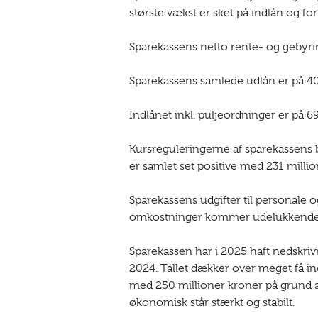
største vækst er sket på indlån og fo
Sparekassens netto rente- og gebyrindt
Sparekassens samlede udlån er på 40,5
Indlånet inkl. puljeordninger er på 69 
Kursreguleringerne af sparekassens b
er samlet set positive med 231 millio
Sparekassens udgifter til personale og
omkostninger kommer udelukkende fr
Sparekassen har i 2025 haft nedskriv
2024. Tallet dækker over meget få in
med 250 millioner kroner på grund af
økonomisk står stærkt og stabilt.