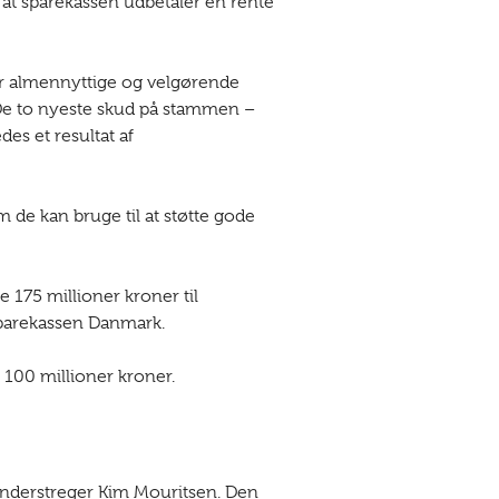
, at sparekassen udbetaler en rente
er almennyttige og velgørende
 De to nyeste skud på stammen –
s et resultat af
 de kan bruge til at støtte gode
 175 millioner kroner til
 Sparekassen Danmark.
100 millioner kroner.
 understreger Kim Mouritsen. Den