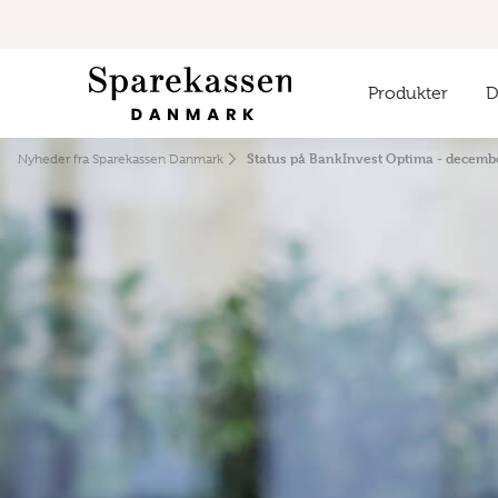
Produkter
Di
Status på BankInvest Optima - decemb
Nyheder fra Sparekassen Danmark