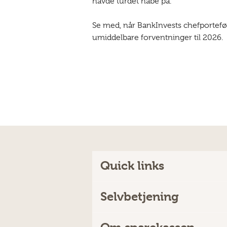
havde turdet håbe på.
Se med, når BankInvests chefportefø
umiddelbare forventninger til 2026.
Quick links
Selvbetjening