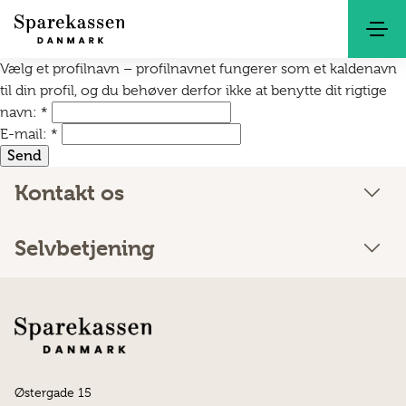
Søg
Kontakt
Netbank
Vælg et profilnavn – profilnavnet fungerer som et kaldenavn
til din profil, og du behøver derfor ikke at benytte dit rigtige
navn
:
*
E-mail
:
*
Kontakt os
Selvbetjening
Østergade 15