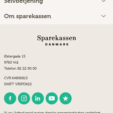
Selvbetjening
Om sparekassen
Østergade 15
9760 Vrå
Telefon 82 22 90 00
CVR 64806815
SWIFT VRSPDK22
Vi er i lighed med øvrige danske pengeinstitutter underlagt