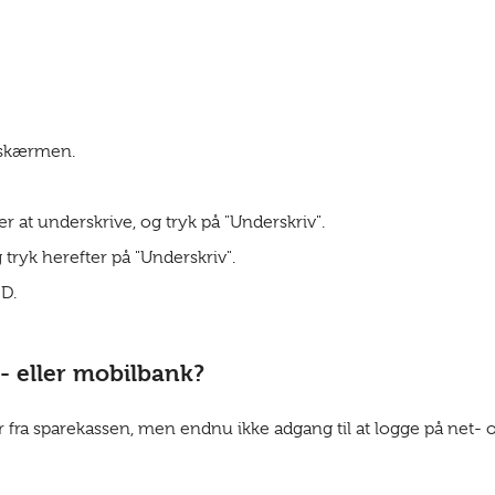
f skærmen.
 at underskrive, og tryk på "Underskriv".
yk herefter på "Underskriv".
ID.
t- eller mobilbank?
fra sparekassen, men endnu ikke adgang til at logge på net- o