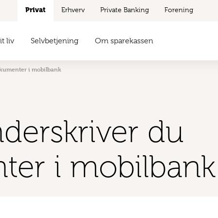
Privat
Erhverv
Private Banking
Forening
t liv
Selvbetjening
Om sparekassen
kumenter i mobilbank
derskriver du
er i mobilbank