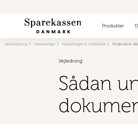
Produkter
Di
Underskriv do
Selvbetjening
Vejledninger
Vejledninger til mobilbank
Vejledning:
Sådan un
dokument