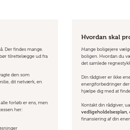
Hvordan skal pro
å. Der findes mange.
Mange boligejere vælger
ør tilrettelægge ud fra
boligen. Hvordan du væl
det samlede regnestykk
tragte den som
Din rådgiver er ikke en
ilie, dit netværk, en
energiforbedringer der p
hjælpe dig med at finde
alle forløb er ens, men
Kontakt din rådgiver, 
ocessen her:
vedligeholdelsesplan
,
finansiering af din ene
øsninger