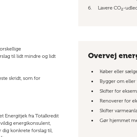
Lavere CO
-udle
2
orskellige
Overvej ener
lag til lidt mindre og lidt
Køber eller sælg
ste skridt, som for
Bygger om eller t
Skifter for eksem
Renoverer for e
Skifter varmean
t Energitjek fra Totalkredit
Gør hjemmet mer
uvildig energikonsulent,
 dig konkrete forslag til,