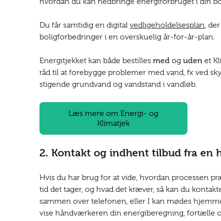
hvordan du kan nedbringe energiforbruget i din bo
Du får samtidig en digital
vedligeholdelsesplan
, der
boligforbedringer i en overskuelig år-for-år-plan.
med
uden
Energitjekket kan både bestilles
og
et Kl
råd til at forebygge problemer med vand, fx ved sk
stigende grundvand og vandstand i vandløb.
Læs mere om Energi- og
Klimatjek
2. Kontakt og indhent tilbud fra en
Hvis du har brug for at vide, hvordan processen præ
tid det tager, og hvad det kræver, så kan du kontakt
sammen over telefonen, eller I kan mødes hjemme 
vise håndværkeren din energiberegning, fortælle o