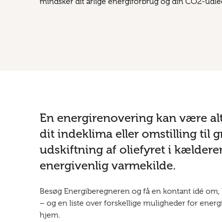
mindsker dit årlige energiforbrug og din CO2-udle
En energirenovering kan være alt 
dit indeklima eller omstilling til g
udskiftning af oliefyret i kældere
energivenlig varmekilde.
Besøg Energiberegneren og få en kontant idé om,
– og en liste over forskellige muligheder for energ
hjem.