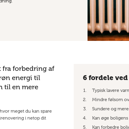
dning.
fra forbedring af
røn energi til
6 fordele ved
n til en mere
Typisk lavere va
Mindre følsom ove
Sundere og mere 
 hvor meget du kan spare
irenovering i netop dit
Kan øge boligens
Kan forbedre bol