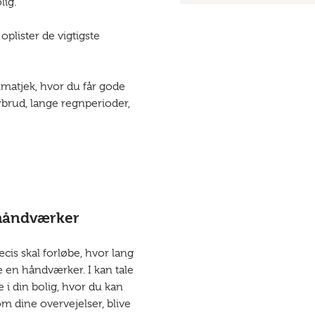
lig.
 oplister de vigtigste
imatjek, hvor du får gode
ybrud, lange regnperioder,
 håndværker
cis skal forløbe, hvor lang
e en håndværker. I kan tale
i din bolig, hvor du kan
m dine overvejelser, blive