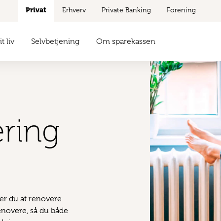
Privat
Erhverv
Private Banking
Forening
t liv
Selvbetjening
Om sparekassen
ering
ger du at renovere
renovere, så du både