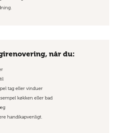
dning.
girenovering, når du:
er
il
pel tag eller vinduer
ksempel køkken eller bad
læg
e handikapvenligt.