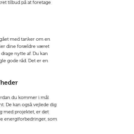
ret tilbud på at foretage
ar gået med tanker om en
ler dine forældre været
drage nytte af. Du kan
le gode råd. Det er en
gheder
vordan du kommer i mål
. De kan også vejlede dig
g med projektet, er det
te energiforbedringer, som