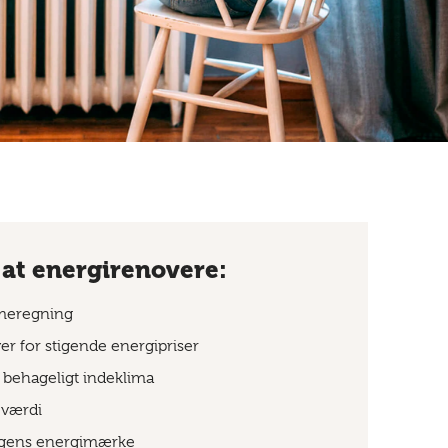
 at energirenovere:
rmeregning
r for stigende energipriser
behageligt indeklima
 værdi
igens energimærke