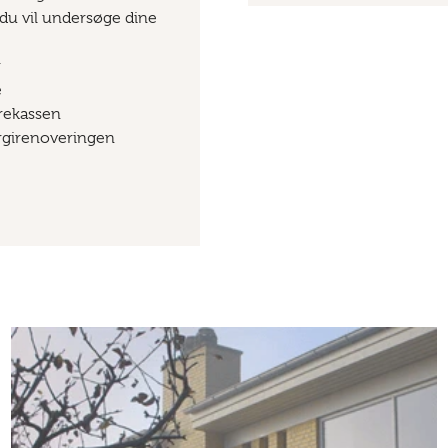
s du vil undersøge dine
r
e
rekassen
ergirenoveringen