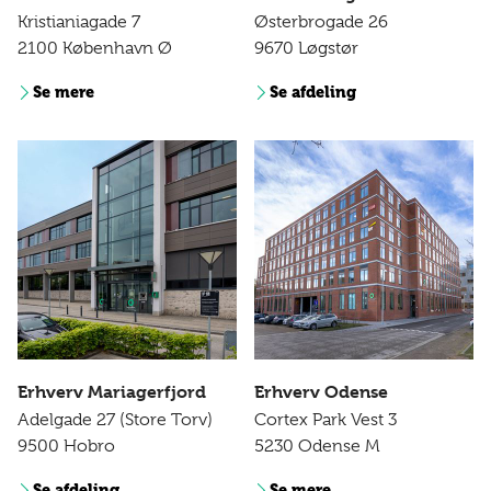
Kristianiagade 7
Østerbrogade 26
2100 København Ø
9670 Løgstør
Se mere
Se afdeling
Erhverv Mariagerfjord
Erhverv Odense
Adelgade 27 (Store Torv)
Cortex Park Vest 3
9500 Hobro
5230 Odense M
Se afdeling
Se mere