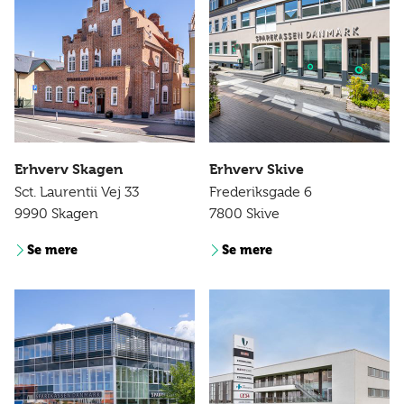
Erhverv Skagen
Erhverv Skive
Sct. Laurentii Vej 33
Frederiksgade 6
9990 Skagen
7800 Skive
Se mere
Se mere