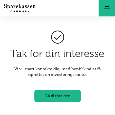
Søg
Kontakt
Netbank
check_circle
Tak for din interesse
Vi vil snart kontakte dig, med henblik på at få
oprettet en investeringskonto.
Gå til forsiden