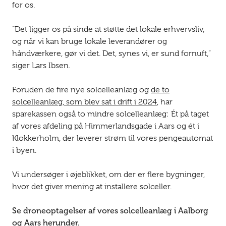
for os.
”Det ligger os på sinde at støtte det lokale erhvervsliv,
og når vi kan bruge lokale leverandører og
håndværkere, gør vi det. Det, synes vi, er sund fornuft,”
siger Lars Ibsen.
Foruden de fire nye solcelleanlæg og
de to
solcelleanlæg, som blev sat i drift i 2024
, har
sparekassen også to mindre solcelleanlæg: Ét på taget
af vores afdeling på Himmerlandsgade i Aars og ét i
Klokkerholm, der leverer strøm til vores pengeautomat
i byen.
Vi undersøger i øjeblikket, om der er flere bygninger,
hvor det giver mening at installere solceller.
Se droneoptagelser af vores solcelleanlæg i Aalborg
og Aars herunder.