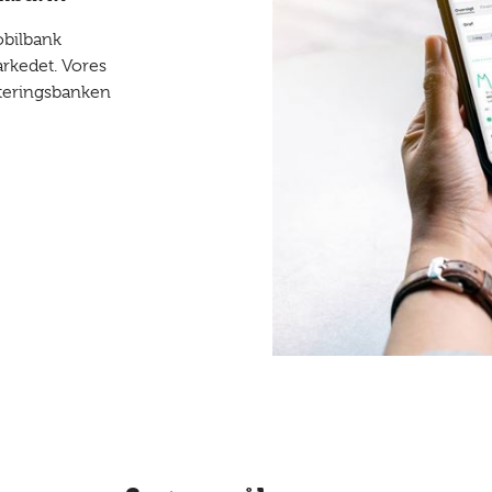
obilbank
arkedet. Vores
steringsbanken