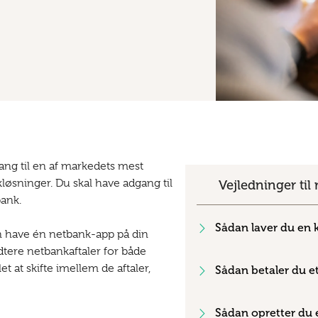
ng til en af markedets mest
løsninger. Du skal have adgang til
Vejledninger ti
ank.
Sådan laver du en 
n have én netbank-app på din
tere netbankaftaler for både
et at skifte imellem de aftaler,
Sådan betaler du et
Sådan opretter du e