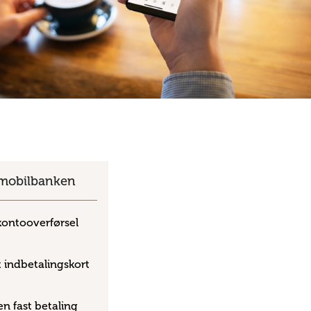
l mobilbanken
kontooverførsel
 indbetalingskort
n fast betaling