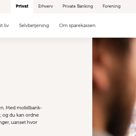
Privat
Erhverv
Private Banking
Forening
t liv
Selvbetjening
Om sparekassen
en. Med mobilbank-
r, og du kan ordne
nger, uanset hvor