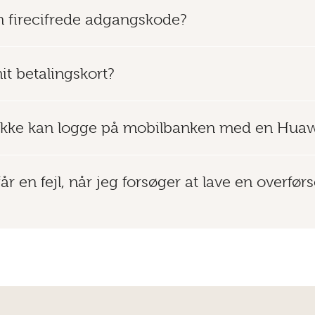
n firecifrede adgangskode?
t betalingskort?
g ikke kan logge på mobilbanken med en Huaw
år en fejl, når jeg forsøger at lave en overførse