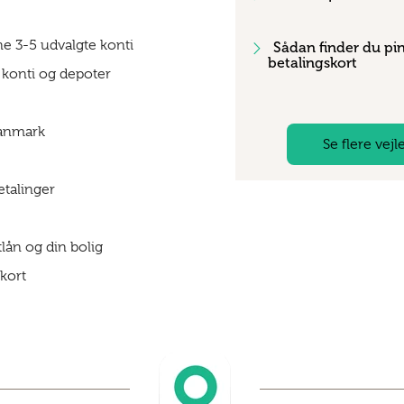
ine 3-5 udvalgte konti
Sådan finder du pi
betalingskort
 konti og depoter
 Danmark
Se flere vej
etalinger
tlån og din bolig
skort