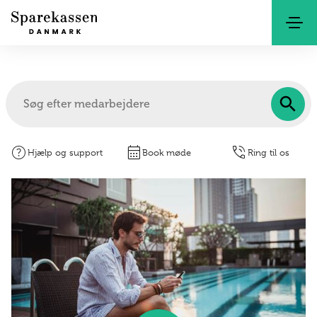
Kontakt
Netbank
help
calendar_month
phone_in_talk
Hjælp og support
Book møde
Ring til os